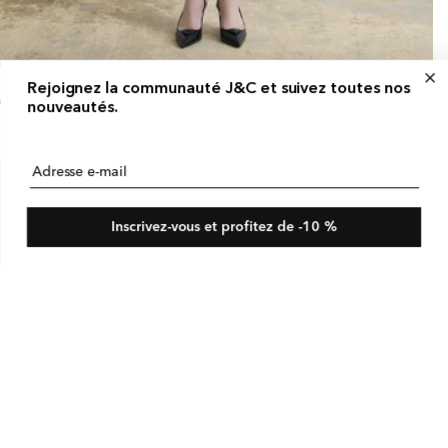
rmuda jambe large coupe Easy Fit en lin extensible
Rejoignez la communauté J&C et suivez toutes nos
x
D 375
x
CAD 150
nouveautés.
bituel
omotionnel
omotion
Adresse e-mail
Inscrivez-vous et profitez de -10 %