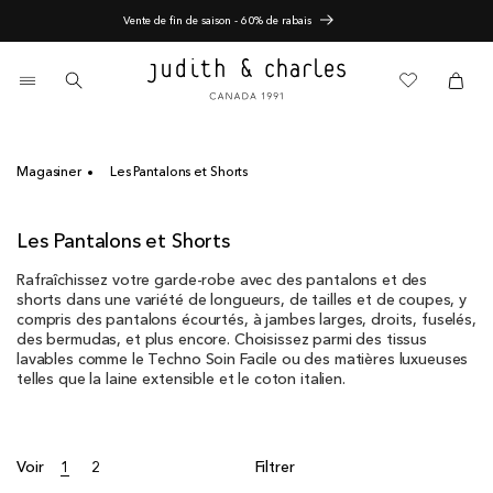
Ignorer
Vente de fin de saison - 60% de rabais
et
passer
au
0 article
contenu
Panier
Panier
Magasiner
Les Pantalons et Shorts
C
Les Pantalons et Shorts
o
Rafraîchissez votre garde-robe avec des pantalons et des
l
shorts dans une variété de longueurs, de tailles et de coupes, y
l
compris des pantalons écourtés, à jambes larges, droits, fuselés,
e
des bermudas, et plus encore. Choisissez parmi des tissus
c
lavables comme le Techno Soin Facile ou des matières luxueuses
t
telles que la laine extensible et le coton italien.
i
o
n
Voir
1
2
Filtrer
: