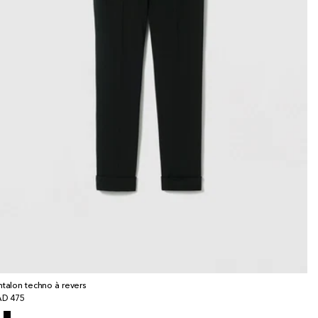
ntalon techno à revers
x
D 475
bituel