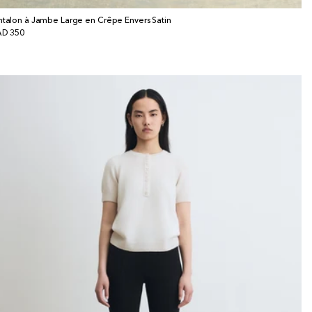
ntalon à Jambe Large en Crêpe Envers Satin
x
D 350
bituel