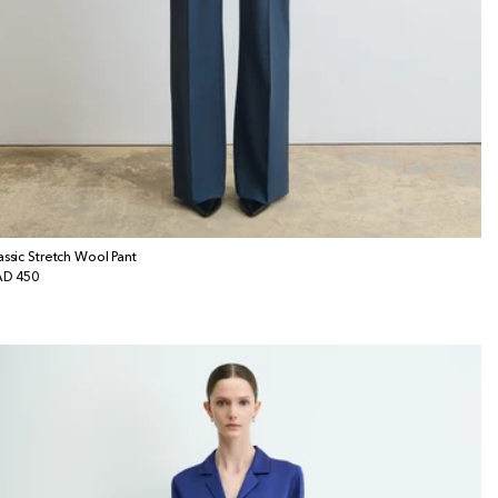
assic Stretch Wool Pant
x
D 450
bituel