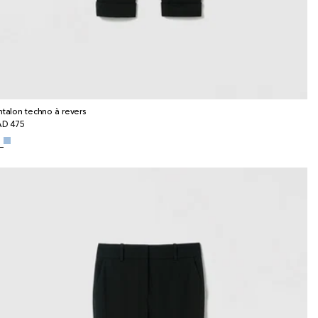
ntalon techno à revers
x
D 475
bituel