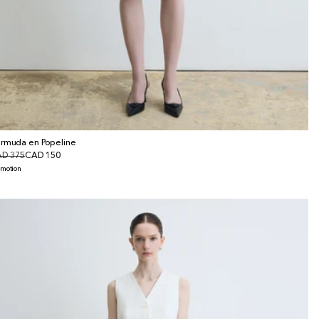
rmuda en Popeline
x
D 375
x
CAD 150
bituel
omotionnel
omotion