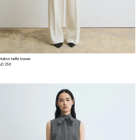
ntalon taille basse
x
D 350
bituel