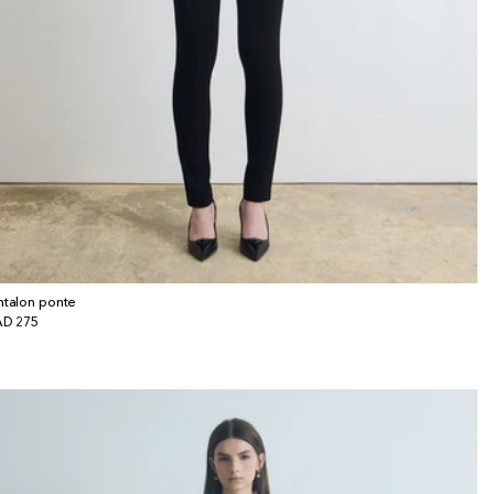
ntalon ponte
x
D 275
bituel