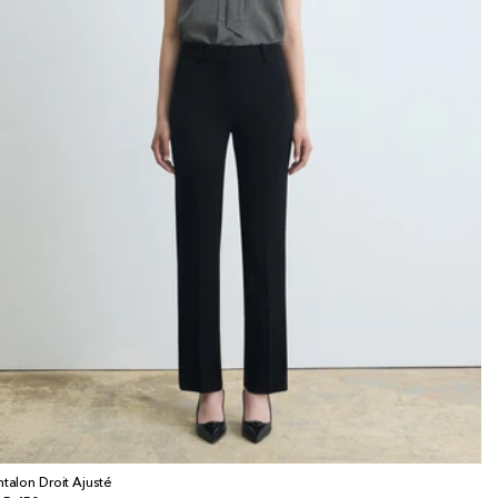
ntalon Droit Ajusté