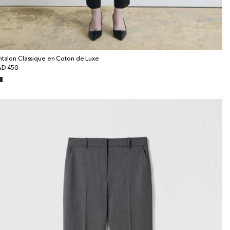
ntalon Classique en Coton de Luxe
x
D 450
bituel