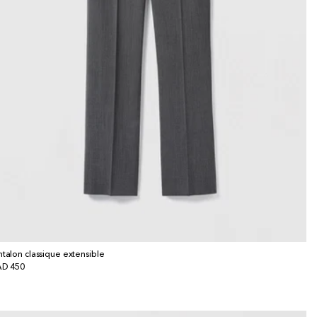
ntalon classique extensible
x
D 450
bituel