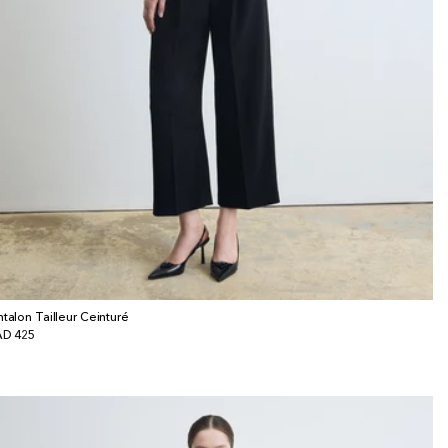
ntalon Tailleur Ceinturé
x
D 425
bituel