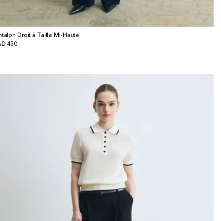
ntalon Droit à Taille Mi-Haute
x
D 450
bituel