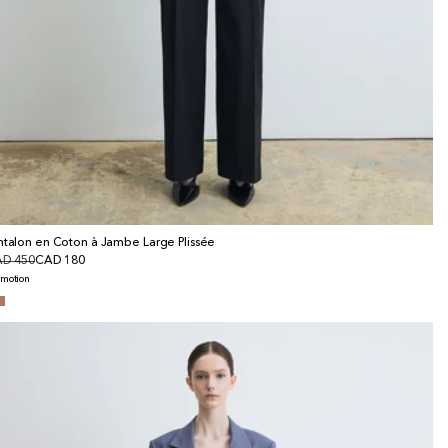
ntalon en Coton à Jambe Large Plissée
x
D 450
x
CAD 180
bituel
omotionnel
omotion