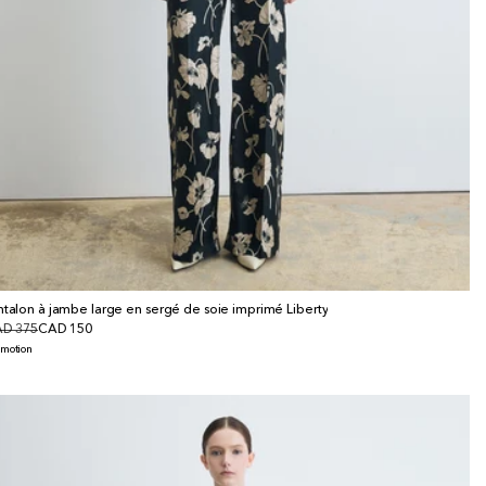
ntalon à jambe large en sergé de soie imprimé Liberty
x
D 375
x
CAD 150
bituel
omotionnel
omotion